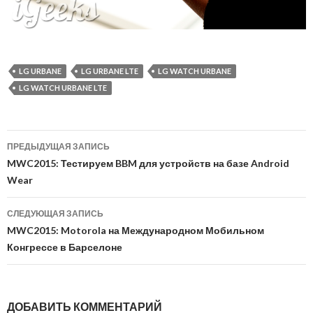
LG URBANE
LG URBANE LTE
LG WATCH URBANE
LG WATCH URBANE LTE
ПРЕДЫДУЩАЯ ЗАПИСЬ
Навигация по записям
MWC2015: Тестируем BBM для устройств на базе Android
Wear
СЛЕДУЮЩАЯ ЗАПИСЬ
MWC2015: Motorola на Международном Мобильном
Конгрессе в Барселоне
ДОБАВИТЬ КОММЕНТАРИЙ