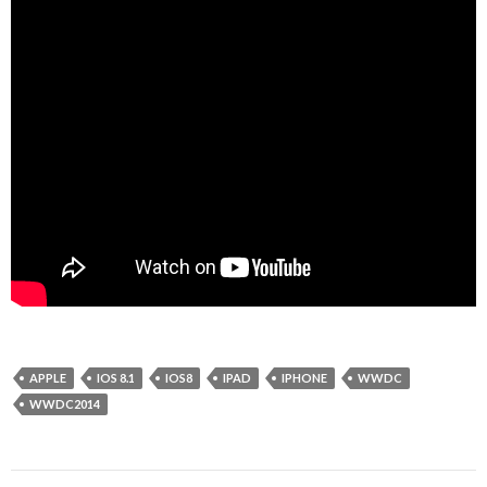
APPLE
IOS 8.1
IOS8
IPAD
IPHONE
WWDC
WWDC2014