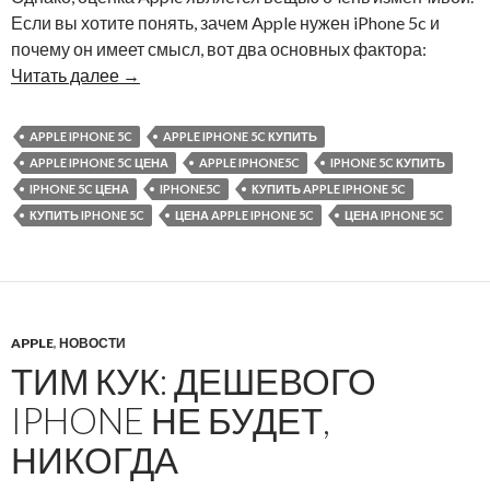
Если вы хотите понять, зачем Apple нужен iPhone 5c и
почему он имеет смысл, вот два основных фактора:
Читать далее
→
APPLE IPHONE 5C
APPLE IPHONE 5C КУПИТЬ
APPLE IPHONE 5C ЦЕНА
APPLE IPHONE5C
IPHONE 5C КУПИТЬ
IPHONE 5C ЦЕНА
IPHONE5C
КУПИТЬ APPLE IPHONE 5C
КУПИТЬ IPHONE 5C
ЦЕНА APPLE IPHONE 5C
ЦЕНА IPHONE 5C
APPLE
,
НОВОСТИ
ТИМ КУК: ДЕШЕВОГО
IPHONE НЕ БУДЕТ,
НИКОГДА