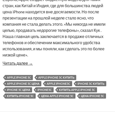
стран, как Китай и Индия, где для большинства людей
цена iPhone находится вне досягаемости. Но после
презентации на прошлой неделе стало ясно, что
компания не стала делать этого. «Мы никогда не имели
целью, продавать недорогие телефоны», сказал Кук .
Наша главная цель заключается в продаже отличных
телефонов и обеспечении максимального удобства
использования, и мы поняли, как сделать это по более
низкой цене».
Читать далее
→
APPLE IPHONE 5C
APPLE IPHONE 5C КУПИТЬ
APPLE IPHONE 5C ЦЕНА
APPLE IPHONE5C
IPHONE 5C КУПИТЬ
IPHONE 5C ЦЕНА
IPHONE5C
КУПИТЬ APPLE IPHONE 5C
КУПИТЬ IPHONE 5C
ЦЕНА APPLE IPHONE 5C
ЦЕНА IPHONE 5C