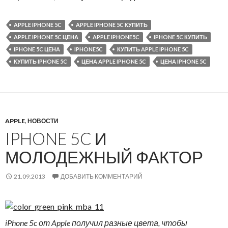
APPLE IPHONE 5C
APPLE IPHONE 5C КУПИТЬ
APPLE IPHONE 5C ЦЕНА
APPLE IPHONE5C
IPHONE 5C КУПИТЬ
IPHONE 5C ЦЕНА
IPHONE5C
КУПИТЬ APPLE IPHONE 5C
КУПИТЬ IPHONE 5C
ЦЕНА APPLE IPHONE 5C
ЦЕНА IPHONE 5C
APPLE
,
НОВОСТИ
IPHONE 5C И
МОЛОДЕЖНЫЙ ФАКТОР
21.09.2013
ДОБАВИТЬ КОММЕНТАРИЙ
iPhone
5
c
от
Apple
получил разные цвета, чтобы