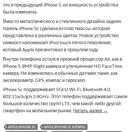
что и предыдущий iPhone 5, но внешность устройства
была изменена.
Вместо металлического и стеклянного дизайна задняя
панель iPhone 5с сделана из пластмассы, которая
представлена в различных цветах. Новое устройство
немного напоминает iPod touch пятого поколения,
который Apple презентовал в прошлом году.
Внутри телефона остался прежний процессор A6, как в
iPhone 5, 8MP iSight камера и улучшенная HD FaceTime
камера. Не изменились и обычные датчики такие, как
акселерометр, GPS, компас и гироскоп.
iPhone 5c поддерживает 5GHz Wi-Fi, Bluetooth 4.0,
802.11a/b/g/n 2.4GHz. Этот телефон поддерживает самое
большое количество групп LTE, чем какой-либо другой
смартфон на мобильном рынке.
Читать далее
→
APPLE IPHONE 5C
APPLE IPHONE 5C КУПИТЬ