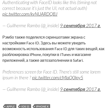
Authenticating with FaceID looks like this (timing not
correct because it’s just the UI, not actual auth)
pic.twitter.com/kvNUARDQBJ
— Guilherme Rambo (@_inside)
9 сентября 2017 г.
Рэмбо также поделился скриншотами экрана с
настройками Face ID. Здесь вы можете увидеть
возможность использования Face ID для таких вещей, как
разблокировка iPhone, покупки в iTunes и магазине
приложений, а также автозаполнении в Safari.
Preferences screen for Face ID. There’s still some lorem
ipsum in there ?
pic.twitter.com/cMlaQ0lpy5
— Guilherme Rambo (@_inside)
9 сентября 2017 г.
APPLE
IOS 11
IPHONE X