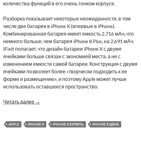
количества функций в его очень тонком корпусе.
Разборка показывает некоторые неожиданности, в том
числе две батареи в iPhone X (впервые в iPhone).
Комбинированная батарея имеет емкость 2,716 мАч, что
немного больше, чем батарея iPhone 8 Plus, на 2,691 мАч.
iFixit полагает, что дизайн батареи iPhone X с двумя
ячейками больше связан с экономией места, а не с
изменением емкости самой батареи. Конструкция с двумя
ячейками позволяет более «творчески подходить к ее
форме и размещению», и поэтому Apple может лучше
использовать оставшееся пространство.
Читать далее
→
APPLE
IPHONE X
IPHONE X КУПИТЬ
IPHONE X ЦЕНА