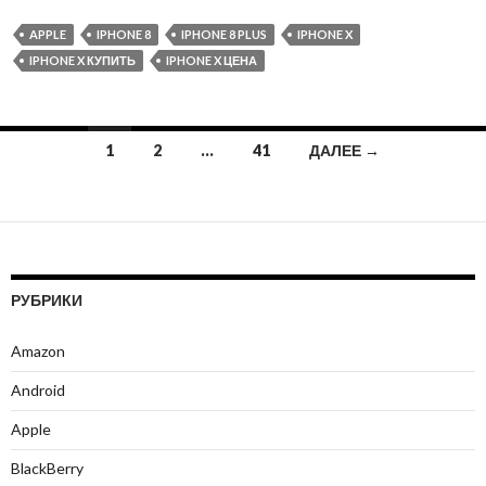
APPLE
IPHONE 8
IPHONE 8 PLUS
IPHONE X
IPHONE X КУПИТЬ
IPHONE X ЦЕНА
1
2
…
41
ДАЛЕЕ →
Навигация по записям
РУБРИКИ
Amazon
Android
Apple
BlackBerry